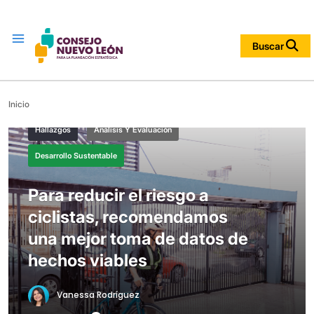
Menu
Buscar
Inicio
Hallazgos
Análisis Y Evaluación
Desarrollo Sustentable
Para reducir el riesgo a
ciclistas, recomendamos
una mejor toma de datos de
hechos viables
Vanessa Rodríguez